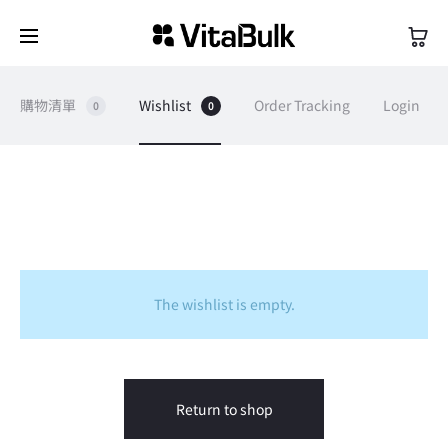
購物清單
Wishlist
Order Tracking
Login
0
0
W
i
The wishlist is empty.
s
h
Return to shop
l