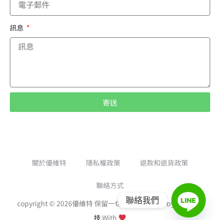
訊息
寄送
A
l
t
e
關於優維特
隱私權政策
退款和退貨政策
r
聯絡方式
n
聯絡我們
copyright © 2026優維特 保留一切權利｜Design by
頑德士科
a
技
With
t