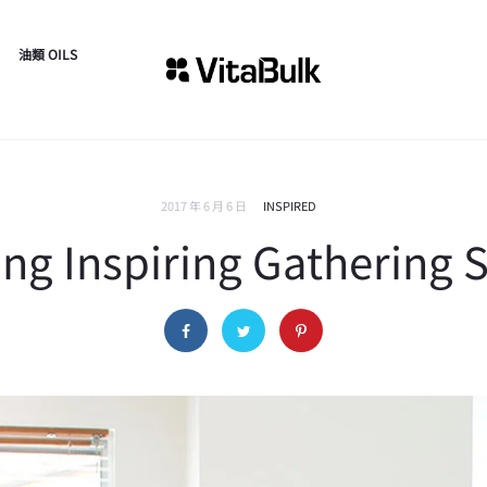
油類 OILS
2017 年 6 月 6 日
INSPIRED
ing Inspiring Gathering 