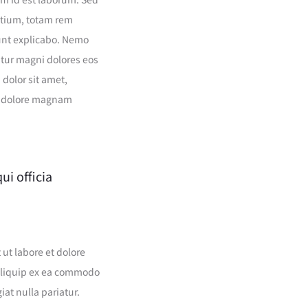
ntium, totam rem
sunt explicabo. Nemo
ntur magni dolores eos
dolor sit amet,
et dolore magnam
ui officia
ut labore et dolore
 aliquip ex ea commodo
iat nulla pariatur.