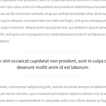
mnis iste natus error sit voluptatem accusantium doloremque lauda
e ab illo inventore veritatis et quasi architecto beatae vitae dicta 
quia voluptas sit aspernatur aut odit aut fugit, sed quia consequu
 sequi nesciunt. Neque porro quisquam est, qui dolorem ipsum quia 
velit, sed quia non numquam eius modi tempora incidunt ut labore 
tatem.
 sint occaecat cupidatat non proident, sunt in culpa q
deserunt mollit anim id est laborum.
amet, consectetur adipisicing elit, sed do eiusmod tempor incididunt 
ad minim veniam, quis nostrud exercitation ullamco laboris nisi ut
ure dolor in reprehenderit in voluptate velit esse cillum dolore eu fug