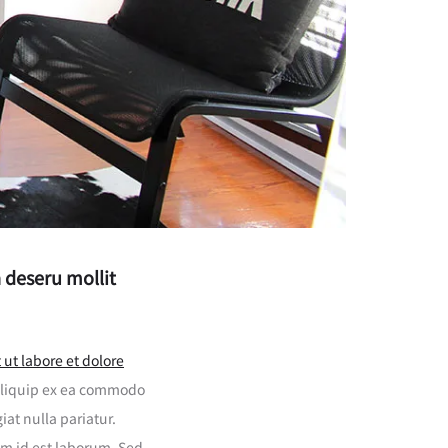
a deseru mollit
ut labore et dolore
 aliquip ex ea commodo
iat nulla pariatur.
im id est laborum. Sed