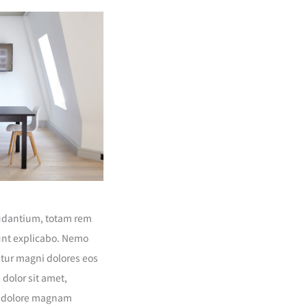
audantium, totam rem
sunt explicabo. Nemo
ntur magni dolores eos
dolor sit amet,
et dolore magnam