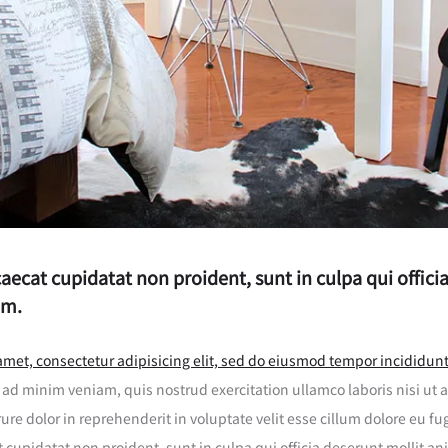
aecat cupidatat non proident, sunt in culpa qui offici
um.
amet, consectetur adipisicing elit, sed do eiusmod tempor incididunt 
ad minim veniam, quis nostrud exercitation ullamco laboris nisi ut
ure dolor in reprehenderit in voluptate velit esse cillum dolore eu fug
 cupidatat non proident, sunt in culpa qui officia deserunt mollit an