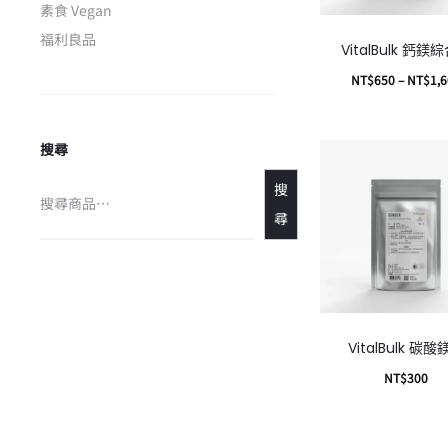
素食 Vegan
福利良品
VitalBulk 鈣鎂
NT$
650
–
NT$
1,
選擇規格
搜尋
搜
尋
VitalBulk 碳
NT$
300
加入購物車