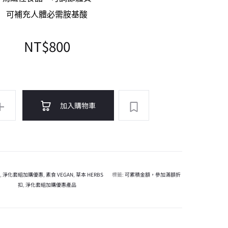
可補充人體必需胺基酸
NT$
800
A
加入購物車
l
t
e
r
n
,
淨化套組加購優惠
,
素食 VEGAN
,
草本 HERBS
標籤:
可累積金額，參加滿額折
a
扣
,
淨化套組加購優惠產品
t
i
v