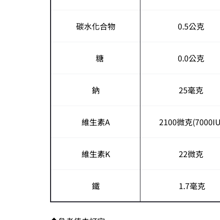
碳水化合物
0.5公克
糖
0.0公克
鈉
25毫克
維生素A
2100微克(7000IU
維生素K
22微克
鐵
1.7毫克