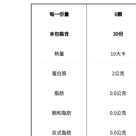
每一份量
6顆
本包裝含
30份
熱量
10大卡
蛋白質
2公克
脂肪
0.0公克
飽和脂肪
0.0公克
反式脂肪
0.0公克