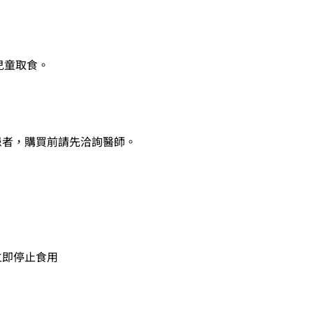
兒童取食。
患者，購買前請先洽詢醫師。
。
立即停止食用