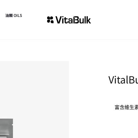
油類 OILS
Vital
富含維生