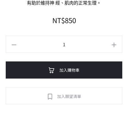
有助於維持神 經、肌肉的正常生理。
NT$
850
加入購物車
A
加入願望清單
l
t
e
r