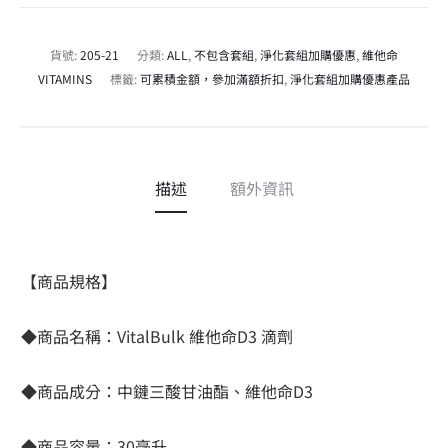
n
a
貨號:
205-21
分類:
ALL
,
不包含套組
,
淨化套組加購優惠
,
維他命
t
VITAMINS
標籤:
可累積金額，參加滿額折扣
,
淨化套組加購優惠產品
i
v
e
:
描述
額外資訊
【商品規格】
◆商品名稱：VitalBulk 維他命D3 滴劑
◆商品成分：中鏈三酸甘油酯、維他命D3
◆商品容量：30毫升