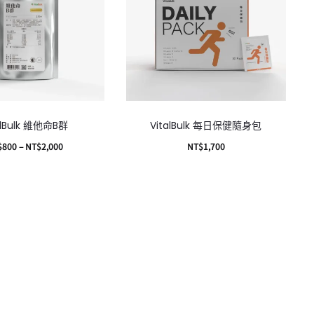
alBulk 維他命B群
VitalBulk 每日保健隨身包
$
800
–
NT$
2,000
NT$
1,700
選擇規格
加入購物車