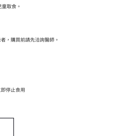
兒童取食。
患者，購買前請先洽詢醫師。
。
立即停止食用