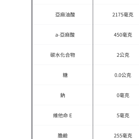
亞麻油酸
2175毫克
a-亞麻酸
450毫克
碳水化合物
2公克
糖
0.0公克
鈉
0毫克
維他命 E
5毫克
膽鹼
255毫克