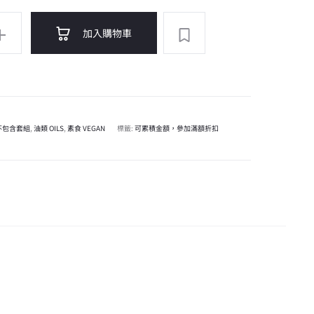
A
加入購物車
l
t
e
r
n
不包含套組
,
油類 OILS
,
素食 VEGAN
標籤:
可累積金額，參加滿額折扣
a
t
i
v
e
: