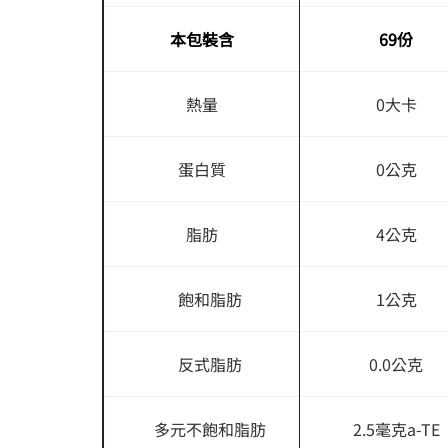
本包裝含
69份
熱量
0大卡
蛋白質
0公克
脂肪
4公克
飽和脂肪
1公克
反式脂肪
0.0公克
多元不飽和脂肪
2.5毫克a-TE