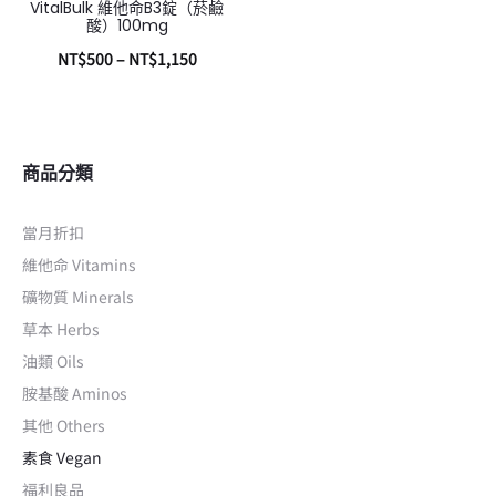
VitalBulk 維他命B3錠（菸鹼
酸）100mg
NT$
500
–
NT$
1,150
選擇規格
商品分類
當月折扣
維他命 Vitamins
礦物質 Minerals
草本 Herbs
油類 Oils
胺基酸 Aminos
其他 Others
素食 Vegan
福利良品